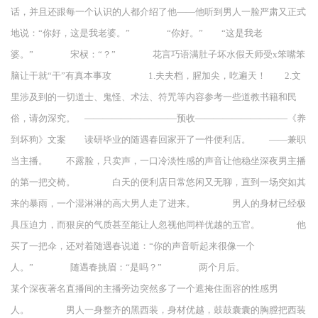
话，并且还跟每一个认识的人都介绍了他——他听到男人一脸严肃又正式
地说：“你好，这是我老婆。” “你好。” “这是我老
婆。” 宋棂：“？” 花言巧语满肚子坏水假天师受x笨嘴笨
脑让干就“干”有真本事攻 1.夫夫档，腥加尖，吃遍天！ 2.文
里涉及到的一切道士、鬼怪、术法、符咒等内容参考一些道教书籍和民
俗，请勿深究。 ——————————预收——————————《养
到坏狗》文案 读研毕业的随遇春回家开了一件便利店。 ——兼职
当主播。 不露脸，只卖声，一口冷淡性感的声音让他稳坐深夜男主播
的第一把交椅。 白天的便利店日常悠闲又无聊，直到一场突如其
来的暴雨，一个湿淋淋的高大男人走了进来。 男人的身材已经极
具压迫力，而狠戾的气质甚至能让人忽视他同样优越的五官。 他
买了一把伞，还对着随遇春说道：“你的声音听起来很像一个
人。” 随遇春挑眉：“是吗？” 两个月后。
某个深夜著名直播间的主播旁边突然多了一个遮掩住面容的性感男
人。 男人一身整齐的黑西装，身材优越，鼓鼓囊囊的胸膛把西装