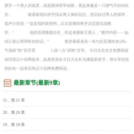
撑开一个诱人的弧度，就是眼神异常凶狠，看起来像是一只脾气不好的杜
宾。 随遇春细白的手指从男人胸前划过，然后扯过男人的领带，
低声介绍道：“这是我的新搭档，以后直播间将开启恋爱实战教
学。” 他的语调微微拉长，听起来暧昧又诱人，“教学内容——如
何让老公乖乖听你的话。” 狠厉暴躁身高一米九杜宾属性攻x抖s
气场驯“狗”高手受 1.搞一点“训狗”文学。 今日大吉全文免费阅读
由旧笔记小说网提供，如果您喜欢今日大吉长毛橘最新章节，请分享给您
的好友一起来旧笔记小说网免费阅读。
最新章节(最新9章)
21、第 21 章
20、第 20 章
19、第 19 章