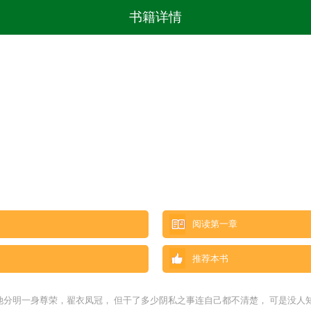
书籍详情
阅读第一章
推荐本书
她分明一身尊荣，翟衣凤冠， 但干了多少阴私之事连自己都不清楚， 可是没人