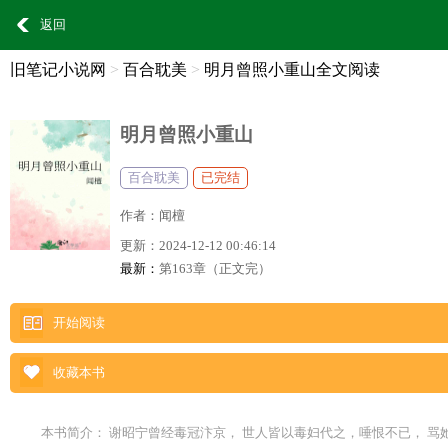
返回
旧笔记小说网
>
百合耽美
>
明月曾照小重山全文阅读
明月曾照小重山
百合耽美
已完结
作者：
闻檀
更新：
2024-12-12 00:46:14
最新：
第163章（正文完）
开始阅读
收藏本书
本书简介： 谢昭宁曾经毒冠汴京， 世人皆以毒妇代之，唾恨不已， 骂