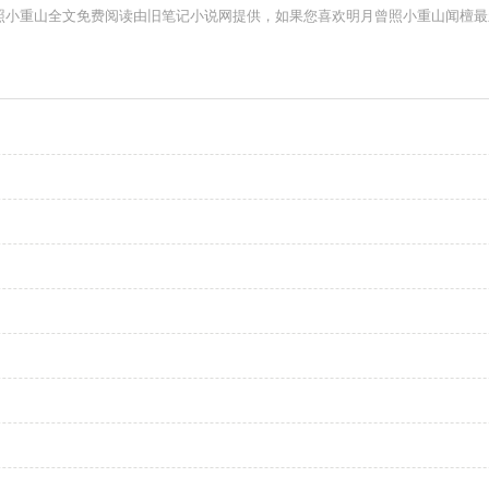
曾照小重山全文免费阅读由旧笔记小说网提供，如果您喜欢明月曾照小重山闻檀