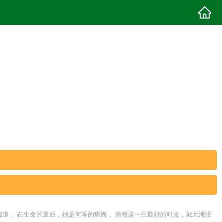
知道， 在生命的最后，她是何等的痛悔， 痛悔这一生最好的时光，就此淹没