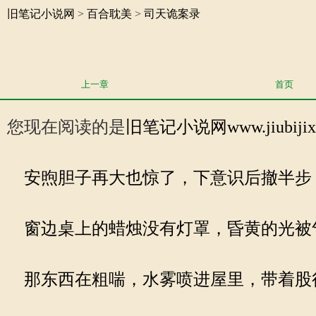
旧笔记小说网
>
百合耽美
>
司天诡案录
上一章
首页
您现在阅读的是
旧笔记小说网
www.jiub
安煦胆子再大也惊了，下意识后撤半步
窗边桌上的蜡烛没有灯罩，昏黄的光被
那东西在粗喘，水雾喷进屋里，带着股