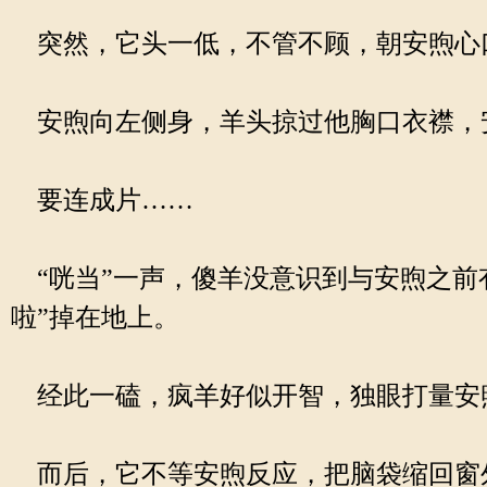
突然，它头一低，不管不顾，朝安煦心
安煦向左侧身，羊头掠过他胸口衣襟，
要连成片……
“咣当”一声，傻羊没意识到与安煦之前
啦”掉在地上。
经此一磕，疯羊好似开智，独眼打量安
而后，它不等安煦反应，把脑袋缩回窗