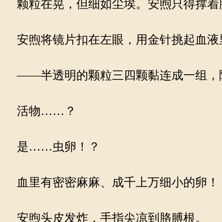
颗粒在晃，但细如尘埃。安煦只得撑着
安煦将镜片扣在左眼，用金针挑起血液
——半透明的颗粒三四颗黏连成一组，
活物……？
是……虫卵！？
血里有密密麻麻、成千上万细小的卵！
安煦头皮发炸，手指尖凉到胳膊根。