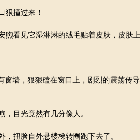
口狠撞过来！
安煦看见它湿淋淋的绒毛贴着皮肤，皮肤上
有窗墙，狠狠磕在窗口上，剧烈的震荡传导
煦，目光竟然有几分像人。
外，扭脸自外悬楼梯转圈跑下去了。