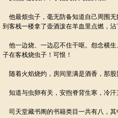
他最烦虫子，毫无防备知道自己周围无
到客栈一楼拿了壶酒泼在羊血里点燃，沾
他一边烧、一边忍不住干呕。怨念横生
子在客栈烧虫子！可恨！
随着火焰烧灼，房间里满是酒香，那股熟
知道与虫卵有关，安煦脊背生寒，冷汗
司天堂藏书阁的书籍类目一共有八，其中