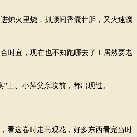
进烛火里烧，抓腰间香囊壮胆，又火速瘸
。
合时宜，现在也不知跑哪去了！居然要老
宴”上、小萍父亲坟前，都出现过。
心，看这卷时走马观花，好多东西看完当时