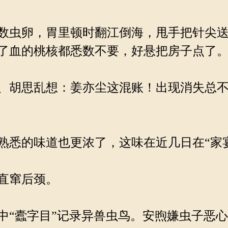
数虫卵，胃里顿时翻江倒海，甩手把针尖送
了血的桃核都悉数不要，好悬把房子点了
、胡思乱想：姜亦尘这混账！出现消失总不
悉的味道也更浓了，这味在近几日在“家
直窜后颈。
“蠹字目”记录异兽虫鸟。安煦嫌虫子恶