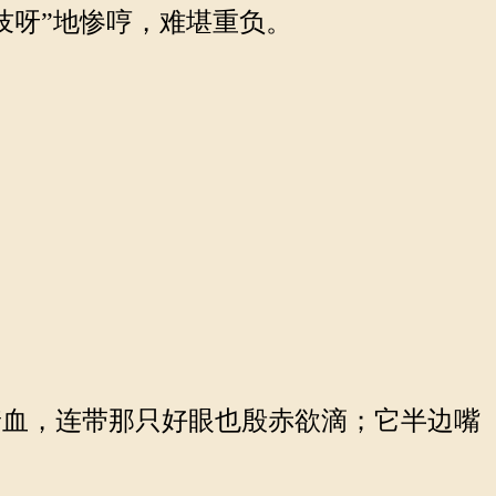
吱呀”地惨哼，难堪重负。
血，连带那只好眼也殷赤欲滴；它半边嘴