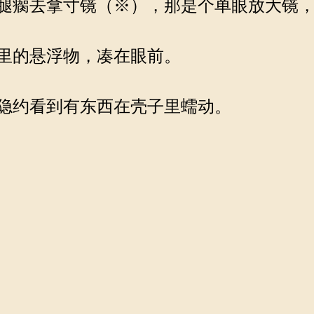
腿瘸去拿寸镜（※），那是个单眼放大镜，
里的悬浮物，凑在眼前。
隐约看到有东西在壳子里蠕动。