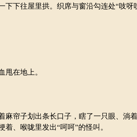
下下往屋里拱。织席与窗沿勾连处“吱呀
血甩在地上。
着麻帘子划出条长口子，瞎了一只眼、淌着
梗着、喉咙里发出“呵呵”的怪叫。