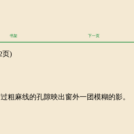
书架
下一页
2页)
过粗麻线的孔隙映出窗外一团模糊的影。