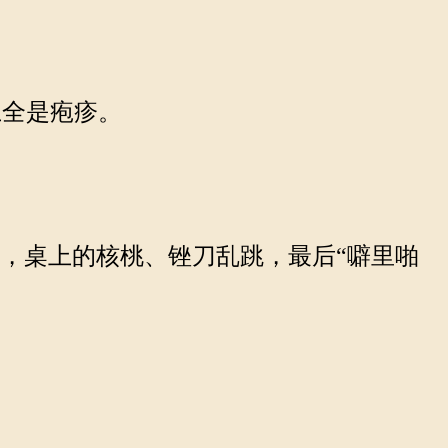
全是疱疹。
，桌上的核桃、锉刀乱跳，最后“噼里啪