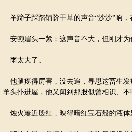
羊蹄子踩踏铺阶干草的声音“沙沙”响，
安煦眉头一紧：这声音不大，但刚才为
雨太大了。
他腿疼得厉害，没去追，寻思这畜生发疯
羊头扑进屋，他又闻到那股似曾相识、不
烛火凑近殷红，映得暗红宝石般的液体