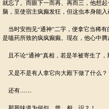
就忘了。而眼下一而再、再而三，他想起
脑，至使宿主疯癫发狂，但这虫本身能入
当时安煦见“通神”二字，便拿它当稀有
是嗑药所致的疯疯癫癫。现在，他心中腾
且不论“通神”真相，若是羊被寄生了，
又是不是有人拿它向大殿下做了什么？
还有……
那股味道为何似、曾、相、识？！