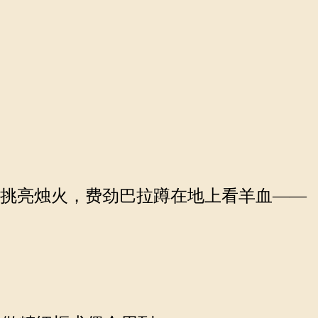
，挑亮烛火，费劲巴拉蹲在地上看羊血——