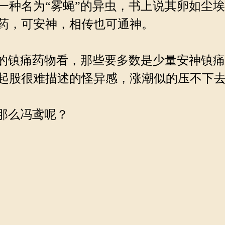
一种名为“雾蝇”的异虫，书上说其卵如尘
药，可安神，相传也可通神。
的镇痛药物看，那些要多数是少量安神镇
起股很难描述的怪异感，涨潮似的压不下
那么冯鸢呢？