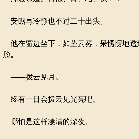
安煦再冷静也不过二十出头。
他在窗边坐下，如坠云雾，呆愣愣地透
脸。
——拨云见月。
终有一日会拨云见光亮吧。
哪怕是这样凄清的深夜。