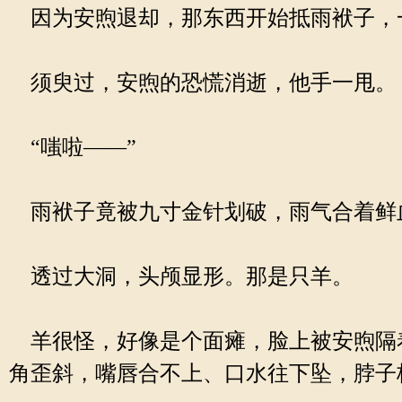
因为安煦退却，那东西开始抵雨袱子，一
须臾过，安煦的恐慌消逝，他手一甩。
“嗤啦——”
雨袱子竟被九寸金针划破，雨气合着鲜
透过大洞，头颅显形。那是只羊。
羊很怪，好像是个面瘫，脸上被安煦隔
角歪斜，嘴唇合不上、口水往下坠，脖子